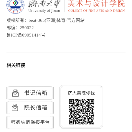
版权所有：beat·365(亚洲)体育-官方网站
邮编：250022
鲁ICP备09051414号
相关链接