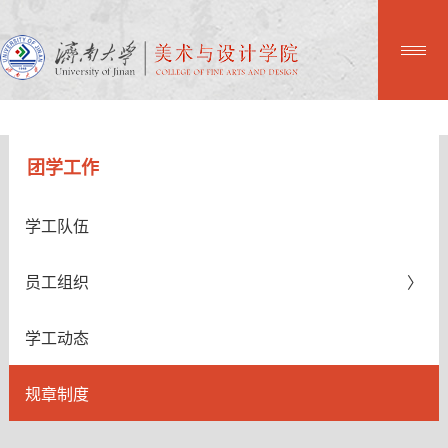
beat·365(亚洲)体育-官方网站
团学工作
学工队伍
员工组织
学工动态
规章制度