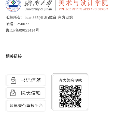
版权所有：beat·365(亚洲)体育-官方网站
邮编：250022
鲁ICP备09051414号
相关链接