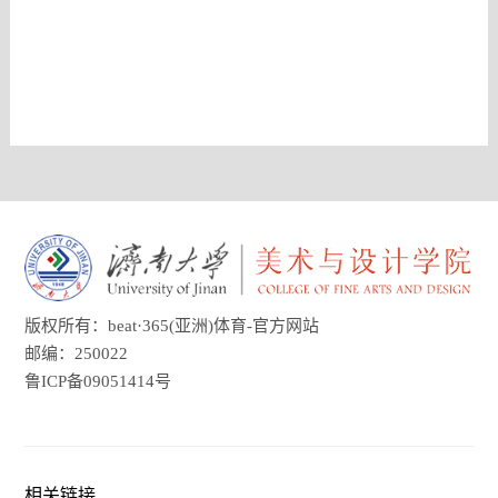
版权所有：beat·365(亚洲)体育-官方网站
邮编：250022
鲁ICP备09051414号
相关链接