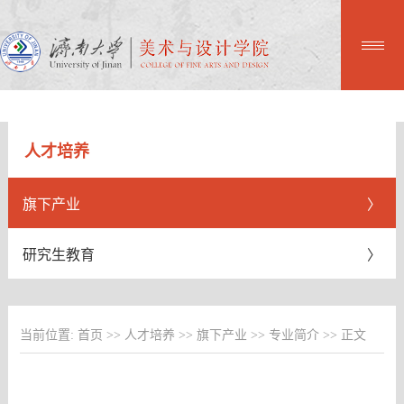
beat·365(亚洲)体育-官方网站
人才培养
旗下产业
研究生教育
当前位置:
首页
>>
人才培养
>>
旗下产业
>>
专业简介
>> 正文